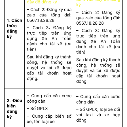
đây để đăng ký
ký
– Cách 2: Đăng ký qua
– Cách 2: Đăng ký
zalo của tổng đài:
qua zalo của tổng đài:
1. Cách
0567.18.28.28
0567.18.28.28
thức
– Cách 3: Đăng ký
– Cách 3: Đăng ký
đăng
trực tiếp trên ứng
trực tiếp trên ứng
ký
dụng Xe An Toàn
dụng Xe An Toàn
dành cho tài xế (ưu
dành cho tài xế (ưu
tiên)
tiên)
Sau khi đăng ký thành
Sau khi đăng ký thành
công, hệ thống sẽ
công, hệ thống sẽ
duyệt và tài xế được
duyệt và tài xế được
cấp tài khoản hoạt
cấp tài khoản hoạt
động.
động.
– Cung cấp căn cước
– Cung cấp căn cước
2. Điều
công dân
công dân
kiện
– Số GPLX
– Số GPLX, loại xe đối
đăng
với taxi và xe hợp
– Cung cấp biển số
ký
đồng
xe, tên loại xe