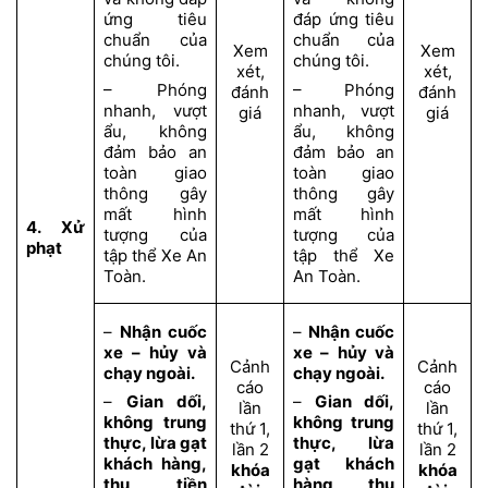
ứng tiêu
đáp ứng tiêu
chuẩn của
chuẩn của
Xem
Xem
chúng tôi.
chúng tôi.
xét,
xét,
– Phóng
– Phóng
đánh
đánh
nhanh, vượt
nhanh, vượt
giá
giá
ẩu, không
ẩu, không
đảm bảo an
đảm bảo an
toàn giao
toàn giao
thông gây
thông gây
mất hình
mất hình
4. Xử
tượng của
tượng của
phạt
tập thể Xe An
tập thể Xe
Toàn.
An Toàn.
–
Nhận cuốc
–
Nhận cuốc
xe – hủy và
xe – hủy và
Cảnh
Cảnh
chạy ngoài.
chạy ngoài.
cáo
cáo
–
Gian dối,
–
Gian dối,
lần
lần
không trung
không trung
thứ 1,
thứ 1,
thực, lừa gạt
thực, lừa
lần 2
lần 2
khách hàng,
gạt khách
khóa
khóa
thu tiền
hàng, thu