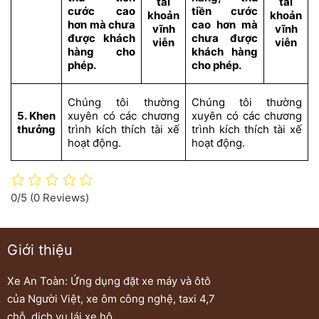
tài
tài
cước cao
tiền cước
khoản
khoản
hơn mà chưa
cao hơn mà
vĩnh
vĩnh
được khách
chưa được
viễn
viễn
hàng cho
khách hàng
phép.
cho phép.
Chúng tôi thường
Chúng tôi thường
5. Khen
xuyên có các chương
xuyên có các chương
thưởng
trình kích thích tài xế
trình kích thích tài xế
hoạt động.
hoạt động.
0/5
(0 Reviews)
Giới thiệu
Xe An Toàn: Ứng dụng đặt xe máy và ôtô
của Người Việt, xe ôm công nghệ, taxi 4,7
chỗ, dịch vụ lái xe hộ