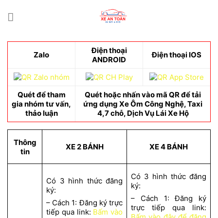
Skip
to
content
Điện thoại
Zalo
Điện thoại IOS
ANDROID
Quét để tham
Quét hoặc nhấn vào mã QR để tải
gia nhóm tư vấn,
ứng dụng Xe Ôm Công Nghệ, Taxi
thảo luận
4,7 chỗ, Dịch Vụ Lái Xe Hộ
Thông
XE 2 BÁNH
XE 4 BÁNH
tin
Có 3 hình thức đăng
Có 3 hình thức đăng
ký:
ký:
– Cách 1: Đăng ký
– Cách 1: Đăng ký trực
trực tiếp qua link:
tiếp qua link:
Bấm vào
Bấm vào đây để đăng