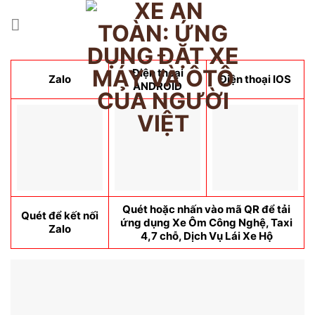
Skip
to
content
Điện thoại
Zalo
Điện thoại IOS
ANDROID
Quét hoặc nhấn vào mã QR để tải
Quét để kết nối
ứng dụng Xe Ôm Công Nghệ, Taxi
Zalo
4,7 chỗ, Dịch Vụ Lái Xe Hộ